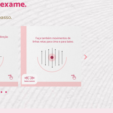
oexame.
passo.