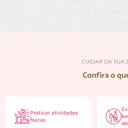
CUIDAR DA SUA 
Confira o qu
Ev
Praticar atividades
be
físicas
de