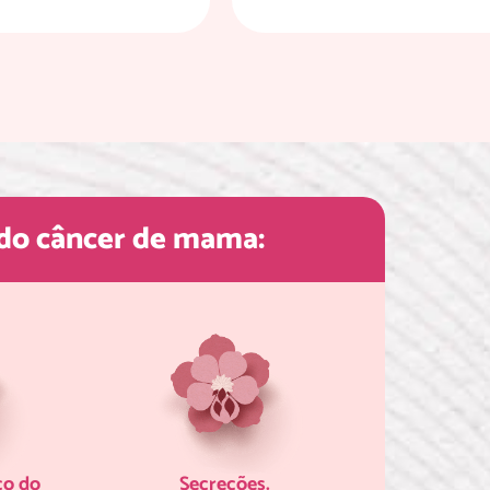
 do câncer de mama:
co do
Secreções.