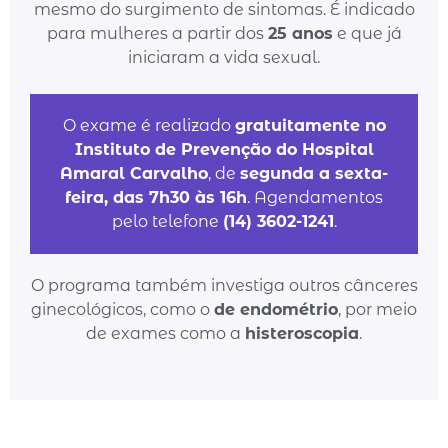
mesmo do surgimento de sintomas. É indicado
para mulheres a partir dos
25 anos
e que já
iniciaram a vida sexual.
O exame é realizado
gratuitamente no
Instituto de Prevenção do Hospital
Amaral Carvalho
, de
segunda a sexta-
feira, das 7h30 às 16h
.
Agendamentos
pelo telefone
(14) 3602-1241
.
O programa também investiga outros cânceres
ginecológicos, como o
de endométrio
, por meio
de exames como a
histeroscopia
.