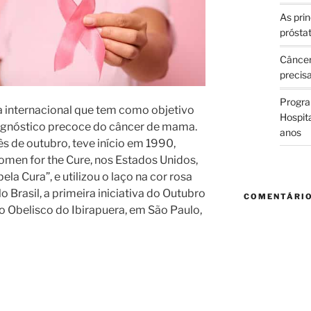
As prin
prósta
Câncer
precis
Progra
internacional que tem como objetivo
Hospit
diagnóstico precoce do câncer de mama.
anos
s de outubro, teve início em 1990,
men for the Cure, nos Estados Unidos,
la Cura”, e utilizou o laço na cor rosa
rasil, a primeira iniciativa do Outubro
COMENTÁRI
 Obelisco do Ibirapuera, em São Paulo,