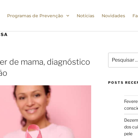
Programas de Prevenção
Notícias
Novidades
Fa
OSA
er de mama, diagnóstico
ão
POSTS RECE
Fevere
consci
Dezemb
dos cu
pele